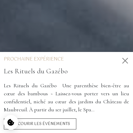
Gestion des cookies
Nous utilisons des cookies pour faciliter l'utilisation du site et pour
améliorer les performances et la sécurité du site Web. Veuillez nous faire
part de vos préférences en matière de cookies pour chaque service.
À quoi servent ces cookies :
Cookies obligatoires
PROCHAINE EXPÉRIENCE
Mesure d'audience
Régies publicitaires
Les Rituels du Gazébo
Préférences
Les Rituels du Gazébo Une parenthèse bien-être au
DÉFINIR LES
cœur des bambous ~ Laissez-vous porter vers un lieu
PRÉFÉRENCES EN
ACCEPTER ET
NON MERCI
confidentiel, niché au cœur des jardins du Château de
MATIÈRE DE
CONTINUER
COOKIES
Maubreuil. À partir du 1er juillet, le Spa...
ACCUEIL
>
CARRIÈRES
>
CANDIDATURE SPONTANÉE
PARCOURIR LES ÉVÈNEMENTS