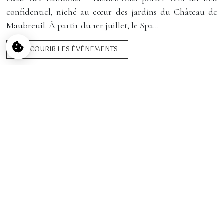
PRÉFÉRENCES EN
ACCEPTER ET
NON MERCI
confidentiel, niché au cœur des jardins du Château de
MATIÈRE DE
CONTINUER
COOKIES
Maubreuil. À partir du 1er juillet, le Spa...
ACCUEIL
>
LA VIE DU CHÂTEAU
>
NOTRE HÔTEL 5 ÉTOILES VOUS OUVRE SES PORTES !
PARCOURIR LES ÉVÈNEMENTS
Notre hôtel 5 étoiles vous
ouvre ses portes !
PUBLIÉ LE 2 DÉCEMBRE 2020