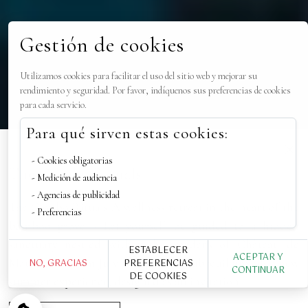
Gestión de cookies
Utilizamos cookies para facilitar el uso del sitio web y mejorar su
rendimiento y seguridad. Por favor, indíquenos sus preferencias de cookies
para cada servicio.
Para qué sirven estas cookies:
PRÓXIMA EXPERIENCIA
Cookies obligatorias
The Gazebo Rituals
Medición de audiencia
Agencias de publicidad
The Gazebo Rituals A wellness retreat in the heart of the
Preferencias
bamboo grove ~ Let yourself be guided to a hidden
sanctuary nestled within the gardens of Château de
ESTABLECER
ACEPTAR Y
Maubreuil. From July 1st, Spa Le Maubreuil unveils a new
NO, GRACIAS
PREFERENCIAS
CONTINUAR
DE COOKIES
summer experience, designed as an invitation...
La Table du Marquis