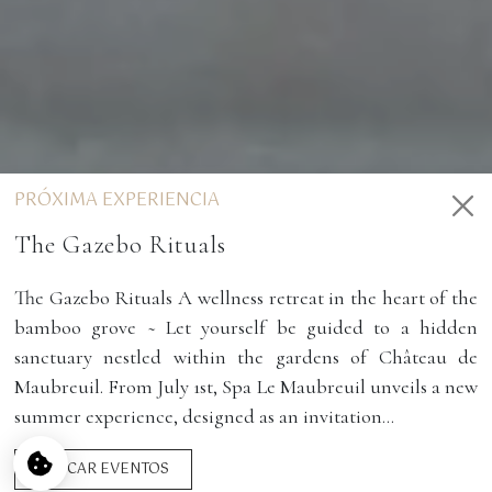
Gestión de cookies
Utilizamos cookies para facilitar el uso del sitio web y mejorar su
rendimiento y seguridad. Por favor, indíquenos sus preferencias de cookies
para cada servicio.
Para qué sirven estas cookies:
PRÓXIMA EXPERIENCIA
Cookies obligatorias
The Gazebo Rituals
Medición de audiencia
Agencias de publicidad
The Gazebo Rituals A wellness retreat in the heart of the
Preferencias
bamboo grove ~ Let yourself be guided to a hidden
sanctuary nestled within the gardens of Château de
ESTABLECER
ACEPTAR Y
Maubreuil. From July 1st, Spa Le Maubreuil unveils a new
NO, GRACIAS
PREFERENCIAS
CONTINUAR
DE COOKIES
summer experience, designed as an invitation...
INICIO
>
EL SALÓN NOMADE
BUSCAR EVENTOS