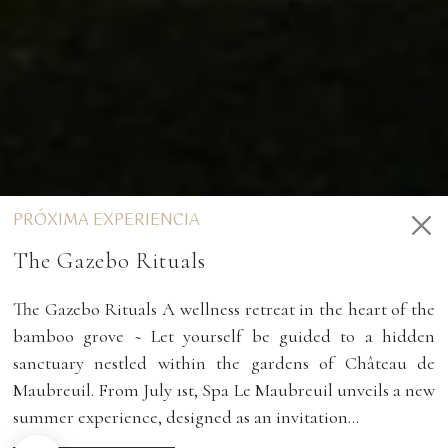
Gestión de cookies
Utilizamos cookies para facilitar el uso del sitio web y mejorar su
rendimiento y seguridad. Por favor, indíquenos sus preferencias de cookies
para cada servicio.
Para qué sirven estas cookies:
PRÓXIMA EXPERIENCIA
Cookies obligatorias
The Gazebo Rituals
Medición de audiencia
Agencias de publicidad
The Gazebo Rituals A wellness retreat in the heart of the
Preferencias
bamboo grove ~ Let yourself be guided to a hidden
sanctuary nestled within the gardens of Château de
ESTABLECER
ACEPTAR Y
Maubreuil. From July 1st, Spa Le Maubreuil unveils a new
NO, GRACIAS
PREFERENCIAS
CONTINUAR
DE COOKIES
summer experience, designed as an invitation...
INICIO
>
EVENTOS
>